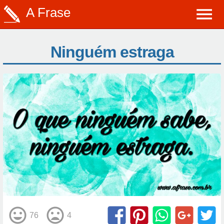
A Frase
Ninguém estraga
76
4