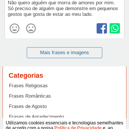
Não quero alguém que morra de amores por mim.
Só preciso de alguém que demonstre em pequenos
gestos que gosta de estar ao meu lado.
Mais frases e imagens
Categorias
Frases Religiosas
Frases Românticas
Frases de Agosto
Frases de Agradecimento
Utilizamos cookies essenciais e tecnologias semelhantes
Frases de Amizade
de acordo com a nossa
Política de Privacidade
e, ao