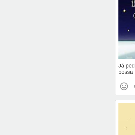
Já ped
possa 