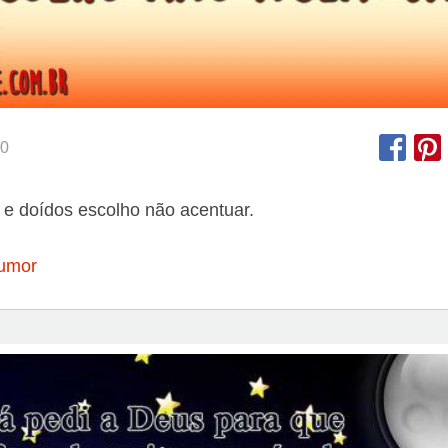
0
 e doídos escolho não acentuar.
umor