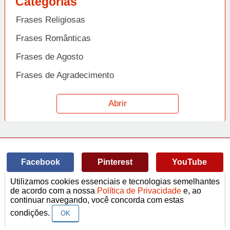
Categorias
Frases Religiosas
Frases Românticas
Frases de Agosto
Frases de Agradecimento
Frases de Amizade
Abrir
Frases de Amor
Frases de Aniversário
Frases de Ano Novo
Facebook
Pinterest
YouTube
Frases de Arrependimento
Utilizamos cookies essenciais e tecnologias semelhantes
Frases de Atitude
© Copyright 2014-2022
A Frase.
de acordo com a nossa
Política de Privacidade
e, ao
continuar navegando, você concorda com estas
Termos de Uso / Privacidade
Frases
Vídeos
Frases de Azar
contato@afrase.com.br
condições.
OK
Frases de Beijo