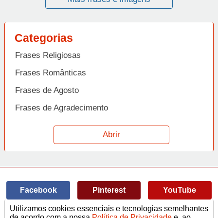
Categorias
Frases Religiosas
Frases Românticas
Frases de Agosto
Frases de Agradecimento
Frases de Amizade
Abrir
Frases de Amor
Frases de Aniversário
Frases de Ano Novo
Facebook
Pinterest
YouTube
Frases de Arrependimento
Utilizamos cookies essenciais e tecnologias semelhantes
Frases de Atitude
© Copyright 2014-2022
A Frase.
de acordo com a nossa
Política de Privacidade
e, ao