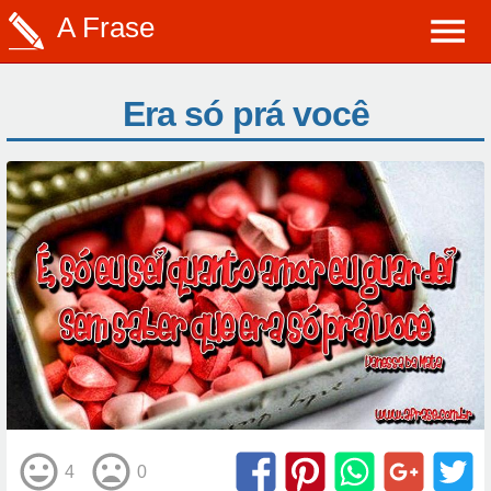
A Frase
Era só prá você
4
0