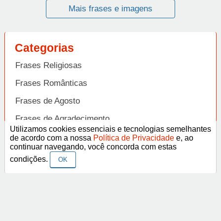
Mais frases e imagens
Categorias
Frases Religiosas
Frases Românticas
Frases de Agosto
Frases de Agradecimento
Utilizamos cookies essenciais e tecnologias semelhantes
Frases de Amizade
de acordo com a nossa
Política de Privacidade
e, ao
Abrir
continuar navegando, você concorda com estas
Frases de Amor
condições.
OK
Frases de Aniversário
Frases de Ano Novo
Facebook
Pinterest
YouTube
Frases de Arrependimento