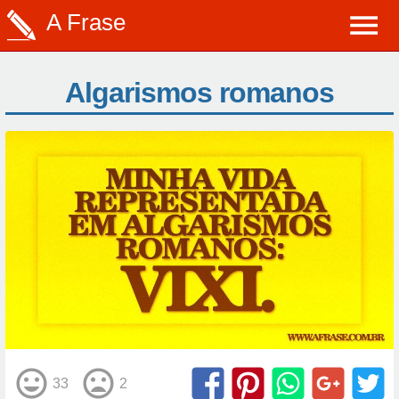
A Frase
Algarismos romanos
33
2