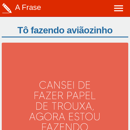
A Frase
Tô fazendo aviãozinho