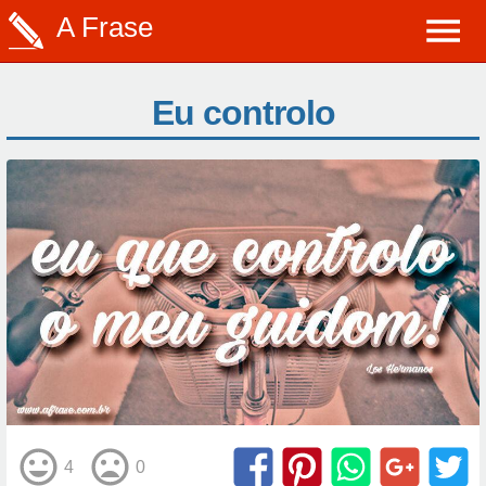
A Frase
Eu controlo
4
0