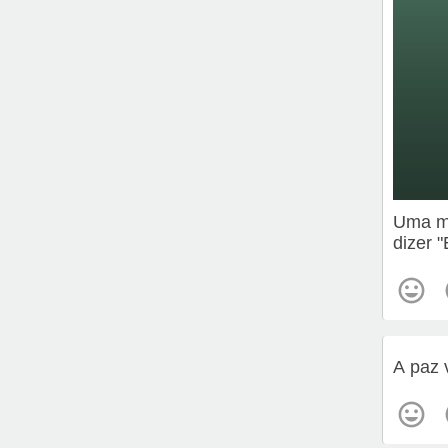
Uma me
dizer 
A paz 