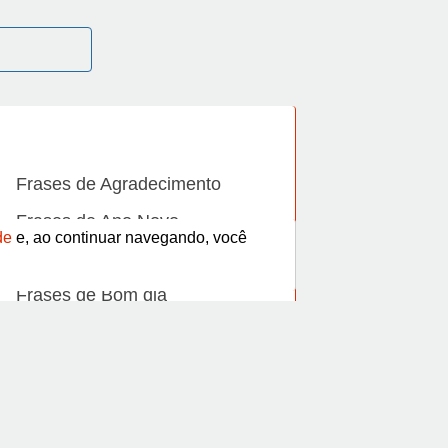
Frases de Agradecimento
Frases de Ano Novo
de
e, ao continuar navegando, você
Frases de Beijo
Frases de Bom dia
Frases de Casamento
Frases de Dia Internacional
Frases de Família
Frases de Gratidão