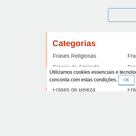
Categorias
Frases Religiosas
Fra
Frases de Amizade
Fra
Utilizamos cookies essenciais e tecno
Frases de Arrependimento
Fra
concorda com estas condições.
OK
Frases de Beleza
Fra
Frases de Carinho
Fra
Frases de Dengue
Fra
Frases de Dinheiro
Fra
Frases de Felicidade
Fra