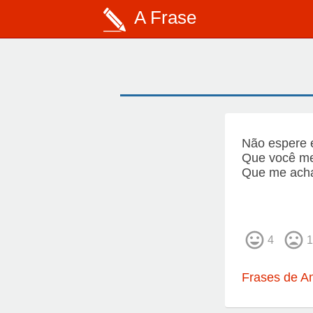
A Frase
Não espere e
Que você m
Que me acha
4
1
Frases de A