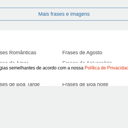
Mais frases e imagens
ses Românticas
Frases de Agosto
ses de Amor
Frases de Aniversário
logias semelhantes de acordo com a nossa
Política de Privacida
ses de Atitude
Frases de Azar
ses de Boa Tarde
Frases de Boa noite
ses de Carnaval
Frases de Caráter
Abrir
ses de Desculpa
Frases de Dezembro
ses de Domingo
Frases de Esperança
ses de Fevereiro
Frases de Final de Semana