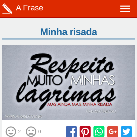
A Frase
Minha risada
2
0