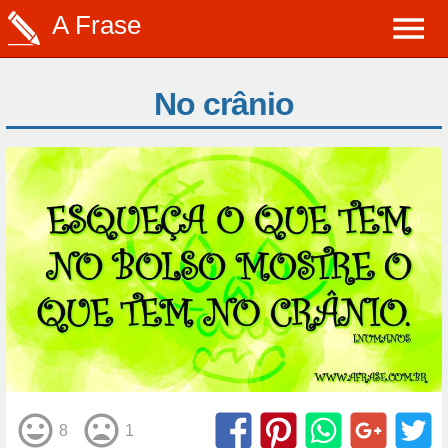
A Frase
No crânio
8
1