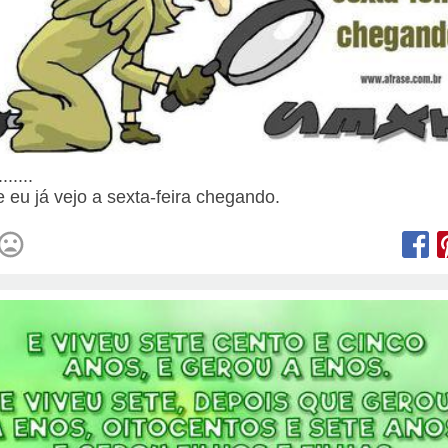
......
e eu já vejo a sexta-feira chegando.