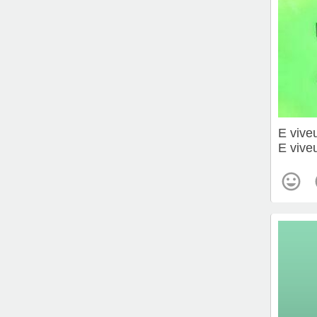
E vive
E vive