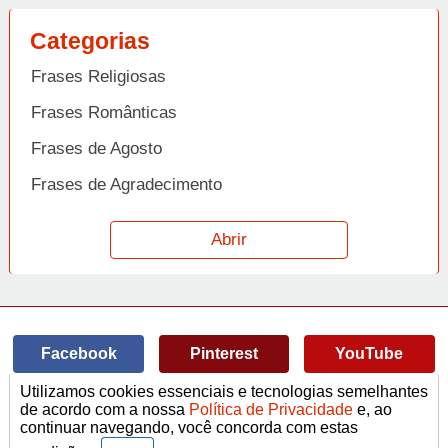
Categorias
Frases Religiosas
Frases Românticas
Frases de Agosto
Frases de Agradecimento
Frases de Amizade
Abrir
Frases de Amor
Frases de Aniversário
Frases de Ano Novo
Facebook
Pinterest
YouTube
Frases de Arrependimento
Utilizamos cookies essenciais e tecnologias semelhantes
Frases de Atitude
© Copyright 2014-2022
A Frase.
de acordo com a nossa
Política de Privacidade
e, ao
continuar navegando, você concorda com estas
Termos de Uso / Privacidade
Frases
Vídeos
Frases de Azar