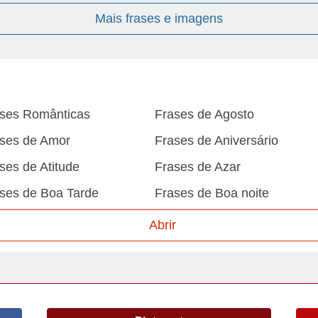
Mais frases e imagens
ses Românticas
Frases de Agosto
ses de Amor
Frases de Aniversário
ses de Atitude
Frases de Azar
ses de Boa Tarde
Frases de Boa noite
ses de Carnaval
Frases de Caráter
Abrir
ses de Desculpa
Frases de Dezembro
ses de Domingo
Frases de Esperança
ses de Fevereiro
Frases de Final de Semana