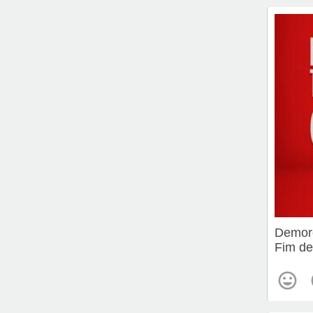
Demore
Fim d