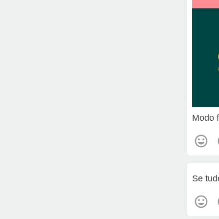
Modo f
Se tud