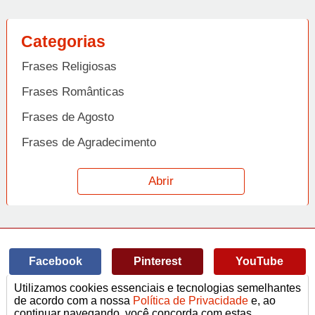
Categorias
Frases Religiosas
Frases Românticas
Frases de Agosto
Frases de Agradecimento
Frases de Amizade
Abrir
Frases de Amor
Frases de Aniversário
Frases de Ano Novo
Facebook
Pinterest
YouTube
Frases de Arrependimento
Utilizamos cookies essenciais e tecnologias semelhantes
Frases de Atitude
© Copyright 2014-2022
A Frase.
de acordo com a nossa
Política de Privacidade
e, ao
continuar navegando, você concorda com estas