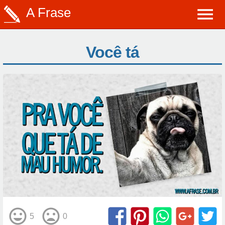
A Frase
Você tá
5
0