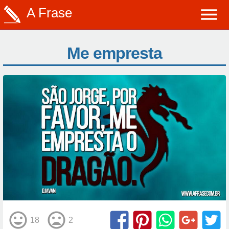
A Frase
Me empresta
18
2