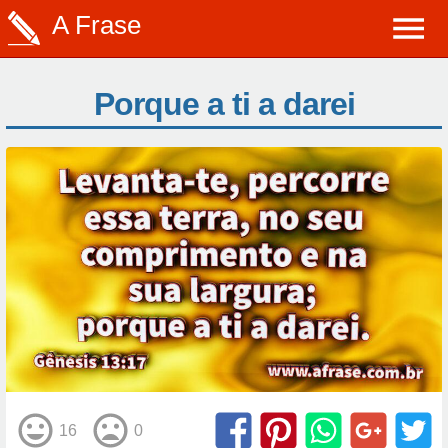
A Frase
Porque a ti a darei
16
0