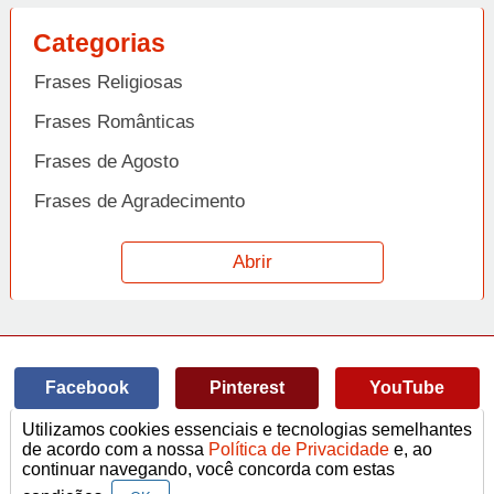
Categorias
Frases Religiosas
Frases Românticas
Frases de Agosto
Frases de Agradecimento
Frases de Amizade
Abrir
Frases de Amor
Frases de Aniversário
Frases de Ano Novo
Facebook
Pinterest
YouTube
Frases de Arrependimento
Utilizamos cookies essenciais e tecnologias semelhantes
Frases de Atitude
© Copyright 2014-2022
A Frase.
de acordo com a nossa
Política de Privacidade
e, ao
continuar navegando, você concorda com estas
Termos de Uso / Privacidade
Frases
Vídeos
Frases de Azar
contato@afrase.com.br