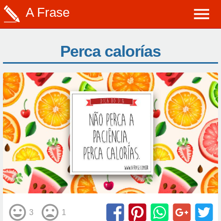
A Frase
Perca calorías
3
1