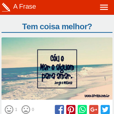
A Frase
Tem coisa melhor?
1
0