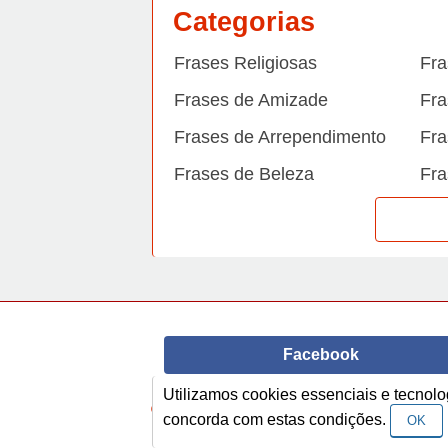
Categorias
Frases Religiosas
Fra
Frases de Amizade
Fra
Frases de Arrependimento
Fra
Frases de Beleza
Fra
Frases de Carinho
Fra
Frases de Dengue
Fra
Frases de Dinheiro
Fra
Frases de Felicidade
Fra
Facebook
Frases de Horário de verão
Fra
Frases de Inverno
Fra
Utilizamos cookies essenciais e tecno
© Copyright 2014-2022
A Frase.
concorda com estas condições.
OK
Frases de Morte
Fra