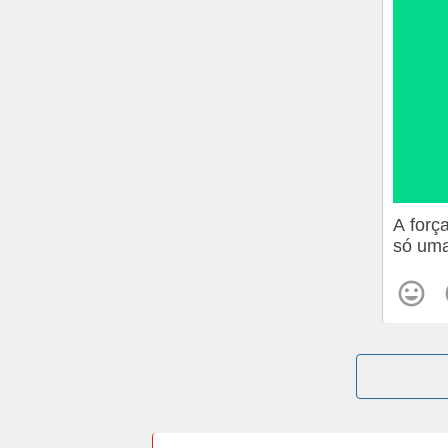
A forç
só uma