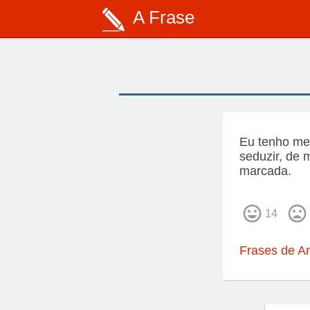
A Frase
Eu tenho med
seduzir, de 
marcada.
14
Frases de A