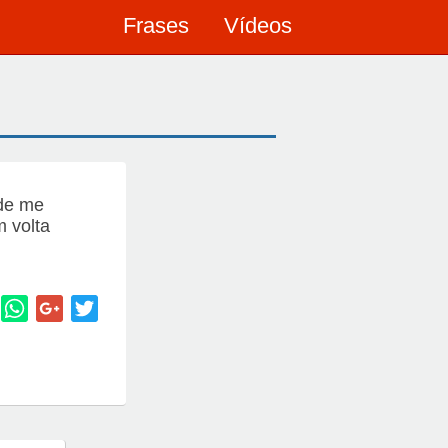
Frases
Vídeos
 de me
m volta