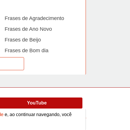
Frases de Agradecimento
Frases de Ano Novo
Frases de Beijo
Frases de Bom dia
Frases de Casamento
Frases de Dia Internacional
Frases de Família
Frases de Gratidão
YouTube
Frases de Informática
Frases de Medo
de
e, ao continuar navegando, você
Frases
Vídeos
contato@afrase.com.br
Frases de Mãe e Pai