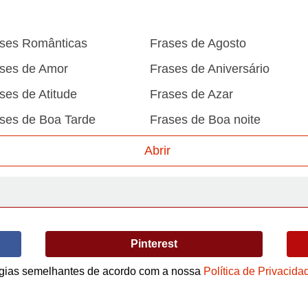
ses Românticas
Frases de Agosto
ses de Amor
Frases de Aniversário
ses de Atitude
Frases de Azar
ses de Boa Tarde
Frases de Boa noite
ses de Carnaval
Frases de Caráter
Abrir
ses de Desculpa
Frases de Dezembro
ses de Domingo
Frases de Esperança
ses de Fevereiro
Frases de Final de Semana
Pinterest
ses de Humildade
Frases de Humor
ses de Junho
Frases de Maio
logias semelhantes de acordo com a nossa
Política de Privacida
Termos de Uso / Privacidade
ses de Motivação
Frases de Mundo