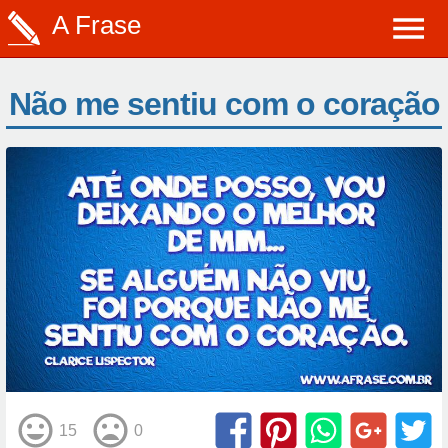
A Frase
Não me sentiu com o coração
15
0