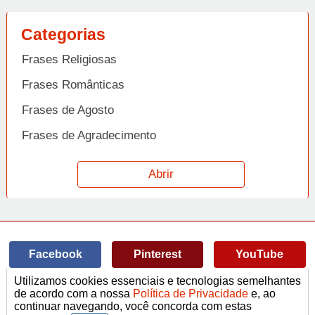
Categorias
Frases Religiosas
Frases Românticas
Frases de Agosto
Frases de Agradecimento
Frases de Amizade
Abrir
Frases de Amor
Frases de Aniversário
Frases de Ano Novo
Facebook
Pinterest
YouTube
Frases de Arrependimento
Utilizamos cookies essenciais e tecnologias semelhantes
Frases de Atitude
© Copyright 2014-2022
A Frase.
de acordo com a nossa
Política de Privacidade
e, ao
continuar navegando, você concorda com estas
Termos de Uso / Privacidade
Frases
Vídeos
Frases de Azar