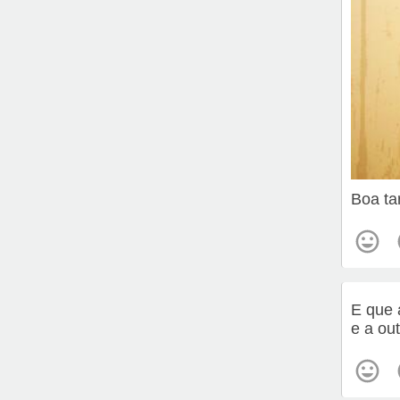
Boa ta
E que 
e a ou