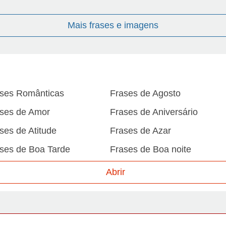
Mais frases e imagens
ses Românticas
Frases de Agosto
ses de Amor
Frases de Aniversário
ses de Atitude
Frases de Azar
ses de Boa Tarde
Frases de Boa noite
ses de Carnaval
Frases de Caráter
Abrir
ses de Desculpa
Frases de Dezembro
ses de Domingo
Frases de Esperança
ses de Fevereiro
Frases de Final de Semana