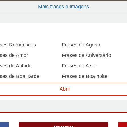
Mais frases e imagens
ses Românticas
Frases de Agosto
ses de Amor
Frases de Aniversário
ses de Atitude
Frases de Azar
ses de Boa Tarde
Frases de Boa noite
ses de Carnaval
Frases de Caráter
Abrir
ses de Desculpa
Frases de Dezembro
ses de Domingo
Frases de Esperança
ses de Fevereiro
Frases de Final de Semana