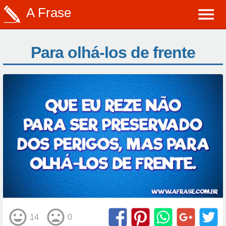
A Frase
Para olhá-los de frente
14
0