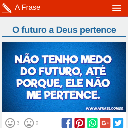
A Frase
O futuro a Deus pertence
3
0