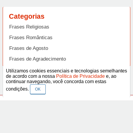
Categorias
Frases Religiosas
Frases Românticas
Frases de Agosto
Frases de Agradecimento
Frases de Amizade
Utilizamos cookies essenciais e tecnologias semelhantes
Abrir
de acordo com a nossa
Política de Privacidade
e, ao
Frases de Amor
continuar navegando, você concorda com estas
condições.
OK
Frases de Aniversário
Frases de Ano Novo
Facebook
Pinterest
YouTube
Frases de Arrependimento
Frases de Atitude
© Copyright 2014-2022
A Frase.
Termos de Uso / Privacidade
Frases
Vídeos