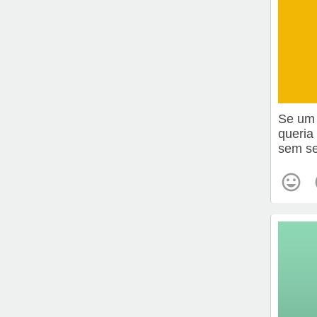
Se um 
queria
sem s