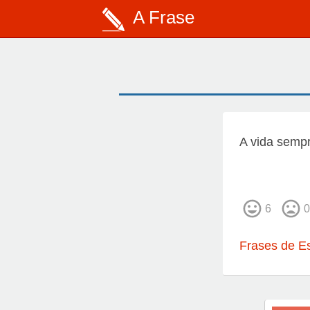
A Frase
A vida semp
6
0
Frases de E