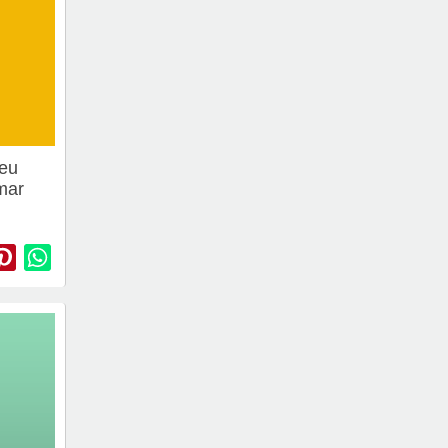
 eu
amar