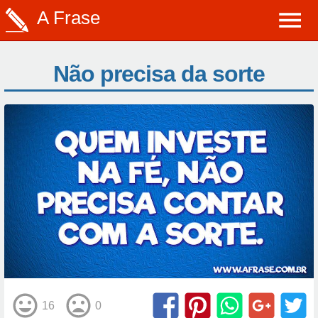
A Frase
Não precisa da sorte
16
0