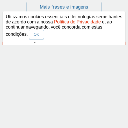
Mais frases e imagens
Utilizamos cookies essenciais e tecnologias semelhantes
de acordo com a nossa
Política de Privacidade
e, ao
continuar navegando, você concorda com estas
Categorias
condições.
OK
Frases Religiosas
Frases Românticas
Frases de Agosto
Frases de Agradecimento
Frases de Amizade
Abrir
Frases de Amor
Frases de Aniversário
Frases de Ano Novo
Facebook
Pinterest
YouTube
Frases de Arrependimento