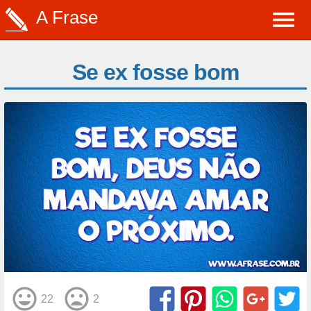
A Frase
Se ex fosse bom
22
2