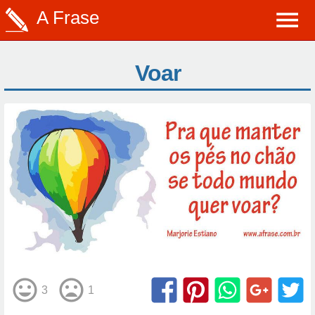
A Frase
Voar
3
1