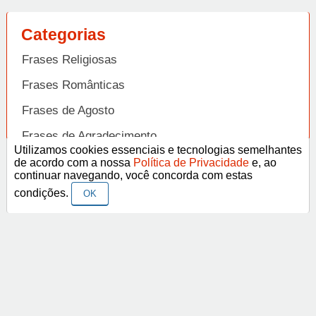
Categorias
Frases Religiosas
Frases Românticas
Frases de Agosto
Frases de Agradecimento
Utilizamos cookies essenciais e tecnologias semelhantes
Frases de Amizade
de acordo com a nossa
Política de Privacidade
e, ao
Abrir
continuar navegando, você concorda com estas
Frases de Amor
condições.
OK
Frases de Aniversário
Frases de Ano Novo
Facebook
Pinterest
YouTube
Frases de Arrependimento
Frases de Atitude
© Copyright 2014-2022
A Frase.
Termos de Uso / Privacidade
Frases
Vídeos
Frases de Azar