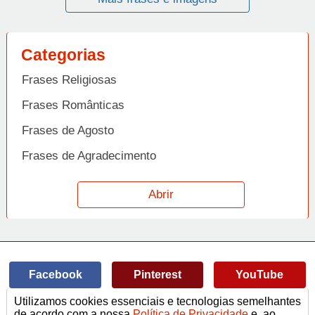
Categorias
Frases Religiosas
Frases Românticas
Frases de Agosto
Frases de Agradecimento
Frases de Amizade
Abrir
Frases de Amor
Frases de Aniversário
Frases de Ano Novo
Facebook
Pinterest
YouTube
Frases de Arrependimento
Utilizamos cookies essenciais e tecnologias semelhantes
Frases de Atitude
© Copyright 2014-2022
A Frase.
de acordo com a nossa
Política de Privacidade
e, ao