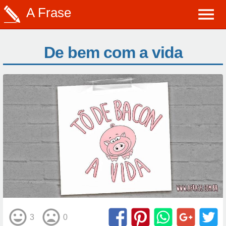
A Frase
De bem com a vida
3
0