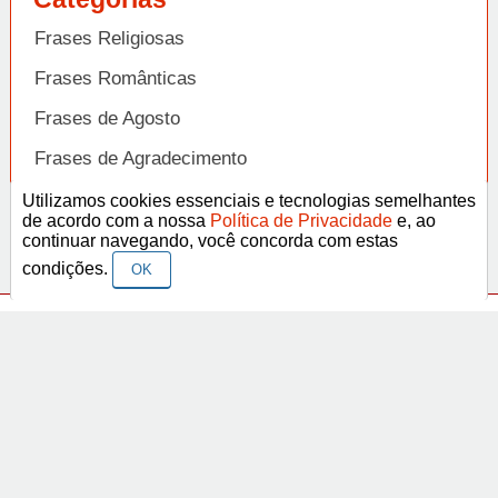
Frases Religiosas
Frases Românticas
Frases de Agosto
Frases de Agradecimento
Frases de Amizade
Utilizamos cookies essenciais e tecnologias semelhantes
Abrir
de acordo com a nossa
Política de Privacidade
e, ao
Frases de Amor
continuar navegando, você concorda com estas
condições.
OK
Frases de Aniversário
Frases de Ano Novo
Facebook
Pinterest
YouTube
Frases de Arrependimento
Frases de Atitude
© Copyright 2014-2022
A Frase.
Termos de Uso / Privacidade
Frases
Vídeos
Frases de Azar
contato@afrase.com.br
Frases de Beijo