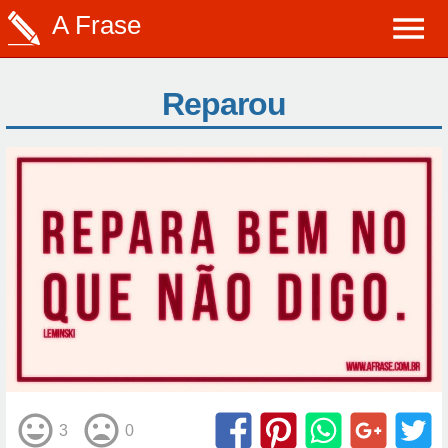
A Frase
Reparou
3
0