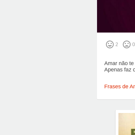
2
0
Amar não te 
Apenas faz c
Frases de A