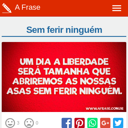
A Frase
Sem ferir ninguém
3
0