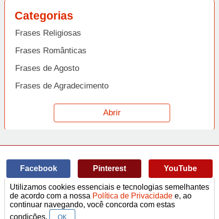
Categorias
Frases Religiosas
Frases Românticas
Frases de Agosto
Frases de Agradecimento
Frases de Amizade
Abrir
Frases de Amor
Frases de Aniversário
Frases de Ano Novo
Facebook
Pinterest
YouTube
Frases de Arrependimento
Utilizamos cookies essenciais e tecnologias semelhantes
Frases de Atitude
© Copyright 2014-2022
A Frase.
de acordo com a nossa
Política de Privacidade
e, ao
continuar navegando, você concorda com estas
Termos de Uso / Privacidade
Frases
Vídeos
Frases de Azar
contato@afrase.com.br
condições.
OK