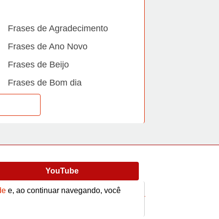
Frases de Agradecimento
Frases de Ano Novo
Frases de Beijo
Frases de Bom dia
Frases de Casamento
Frases de Dia Internacional
Frases de Família
Frases de Gratidão
YouTube
Frases de Informática
de
e, ao continuar navegando, você
Frases de Medo
Frases
Vídeos
contato@afrase.com.br
Frases de Mãe e Pai