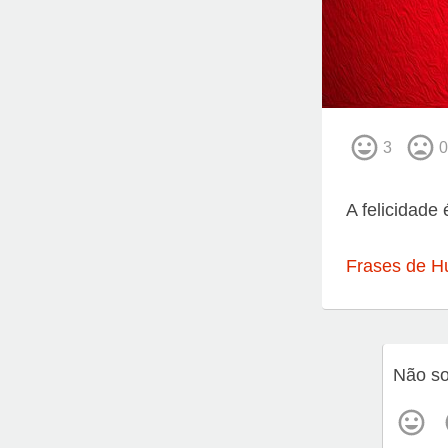
3
0
A felicidade
Frases de H
Não so