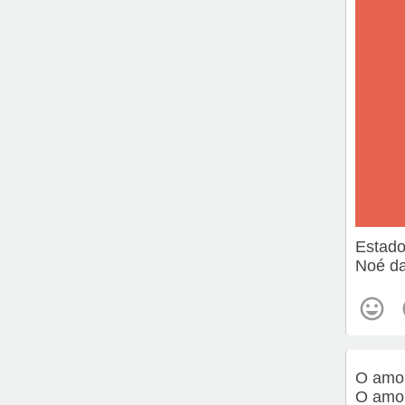
Estado
Noé da
O amor
O amor