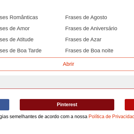
ses Românticas
Frases de Agosto
ses de Amor
Frases de Aniversário
ses de Atitude
Frases de Azar
ses de Boa Tarde
Frases de Boa noite
ses de Carnaval
Frases de Caráter
Abrir
ses de Desculpa
Frases de Dezembro
ses de Domingo
Frases de Esperança
ses de Fevereiro
Frases de Final de Semana
Pinterest
ses de Humildade
Frases de Humor
logias semelhantes de acordo com a nossa
Política de Privacida
ses de Junho
Frases de Maio
Termos de Uso / Privacidade
ses de Motivação
Frases de Mundo