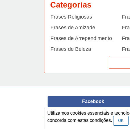
Categorias
Frases Religiosas
Fra
Frases de Amizade
Fra
Frases de Arrependimento
Fra
Frases de Beleza
Fra
Frases de Carinho
Fra
Frases de Dengue
Fra
Frases de Dinheiro
Fra
Frases de Felicidade
Fra
Facebook
Frases de Horário de verão
Fra
Utilizamos cookies essenciais e tecno
Frases de Inverno
Fra
© Copyright 2014-2022
A Frase.
concorda com estas condições.
OK
Frases de Morte
Fra