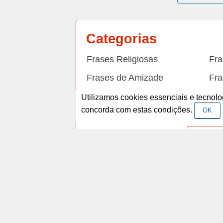
Categorias
Frases Religiosas
Fra
Frases de Amizade
Fra
Frases de Arrependimento
Fra
Utilizamos cookies essenciais e tecno
concorda com estas condições.
OK
Frases de Beleza
Fra
Frases de Carinho
Fra
Frases de Dengue
Fra
Frases de Dinheiro
Fra
Frases de Felicidade
Fra
Facebook
Frases de Horário de verão
Fra