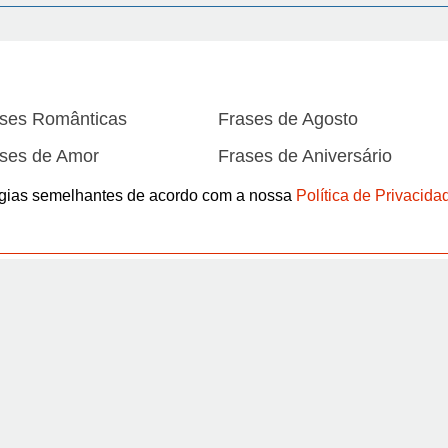
ses Românticas
Frases de Agosto
ses de Amor
Frases de Aniversário
ses de Atitude
Frases de Azar
logias semelhantes de acordo com a nossa
Política de Privacida
ses de Boa Tarde
Frases de Boa noite
ses de Carnaval
Frases de Caráter
Abrir
ses de Desculpa
Frases de Dezembro
ses de Domingo
Frases de Esperança
ses de Fevereiro
Frases de Final de Semana
Pinterest
ses de Humildade
Frases de Humor