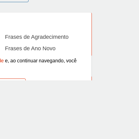
Frases de Agradecimento
Frases de Ano Novo
Frases de Beijo
de
e, ao continuar navegando, você
Frases de Bom dia
Frases de Casamento
Frases de Dia Internacional
Frases de Família
Frases de Gratidão
YouTube
Frases de Informática