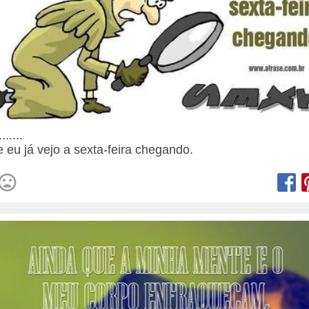
......
e eu já vejo a sexta-feira chegando.