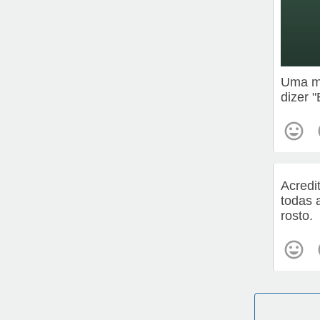
Uma me
dizer 
Acredi
todas 
rosto.