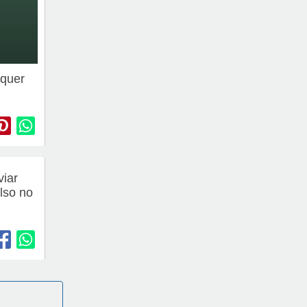
 quer
viar
lso no