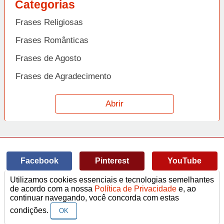
Categorias
Frases Religiosas
Frases Românticas
Frases de Agosto
Frases de Agradecimento
Frases de Amizade
Abrir
Frases de Amor
Frases de Aniversário
Frases de Ano Novo
Facebook
Pinterest
YouTube
Frases de Arrependimento
Utilizamos cookies essenciais e tecnologias semelhantes
Frases de Atitude
© Copyright 2014-2022
A Frase.
de acordo com a nossa
Política de Privacidade
e, ao
continuar navegando, você concorda com estas
Termos de Uso / Privacidade
Frases
Vídeos
Frases de Azar
contato@afrase.com.br
condições.
OK
Frases de Beijo