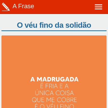
A Frase
O véu fino da solidão