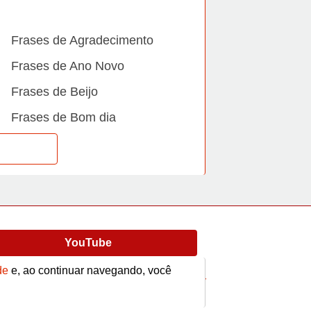
Frases de Agradecimento
Frases de Ano Novo
Frases de Beijo
Frases de Bom dia
Frases de Casamento
Frases de Dia Internacional
Frases de Família
Frases de Gratidão
YouTube
Frases de Informática
de
e, ao continuar navegando, você
Frases de Medo
Frases
Vídeos
contato@afrase.com.br
Frases de Mãe e Pai