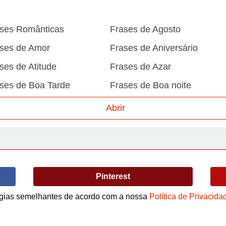
ses Românticas
Frases de Agosto
ses de Amor
Frases de Aniversário
ses de Atitude
Frases de Azar
ses de Boa Tarde
Frases de Boa noite
ses de Carnaval
Frases de Caráter
Abrir
ses de Desculpa
Frases de Dezembro
ses de Domingo
Frases de Esperança
ses de Fevereiro
Frases de Final de Semana
Pinterest
ses de Humildade
Frases de Humor
logias semelhantes de acordo com a nossa
Política de Privacida
ses de Junho
Frases de Maio
Termos de Uso / Privacidade
ses de Motivação
Frases de Mundo