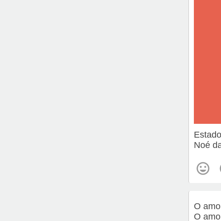
Estado
Noé da
O amor
O amor