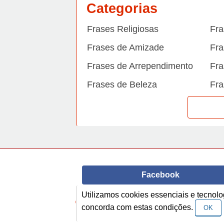
Categorias
Frases Religiosas
Fra
Frases de Amizade
Fra
Frases de Arrependimento
Fra
Frases de Beleza
Fra
Frases de Carinho
Fra
Frases de Dengue
Fra
Frases de Dinheiro
Fra
Frases de Felicidade
Fra
Facebook
Frases de Horário de verão
Fra
Utilizamos cookies essenciais e tecno
Frases de Inverno
Fra
© Copyright 2014-2022
A Frase.
concorda com estas condições.
OK
Frases de Morte
Fra