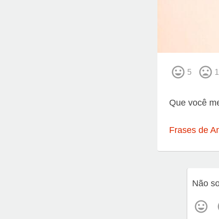
5
1
Que você me
Frases de A
Não so