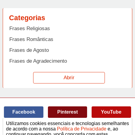
Categorias
Frases Religiosas
Frases Românticas
Frases de Agosto
Frases de Agradecimento
Frases de Amizade
Abrir
Frases de Amor
Frases de Aniversário
Frases de Ano Novo
Facebook
Pinterest
YouTube
Frases de Arrependimento
Utilizamos cookies essenciais e tecnologias semelhantes
Frases de Atitude
© Copyright 2014-2022
A Frase.
de acordo com a nossa
Política de Privacidade
e, ao
continuar navegando, você concorda com estas