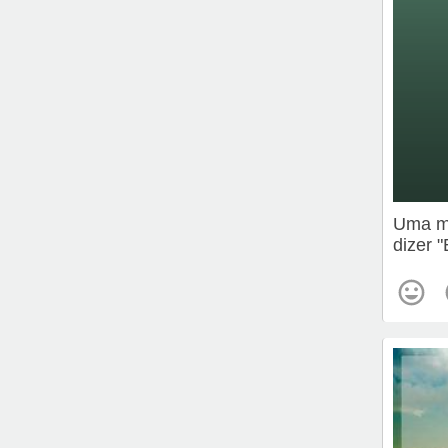
Uma me
dizer 