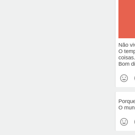
Não vi
O temp
coisas
Bom di
Porqu
O mund