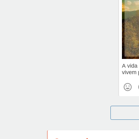
A vida
vivem 