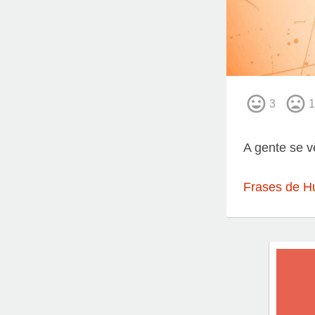
3
1
A gente se v
Frases de H