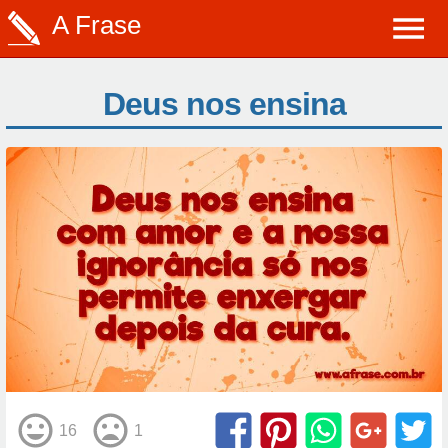
A Frase
Deus nos ensina
16
1