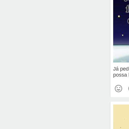
Já ped
possa 