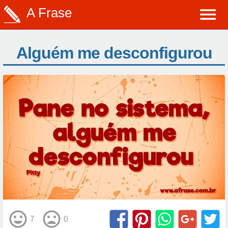
A Frase
Alguém me desconfigurou
7
0