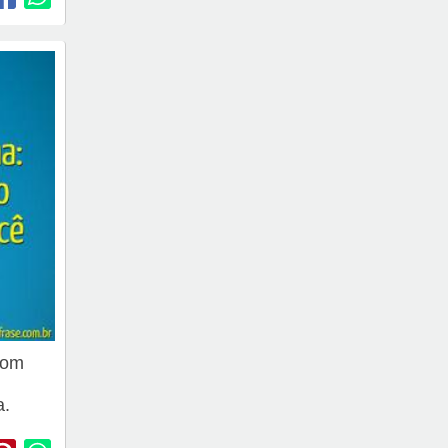
com
a.