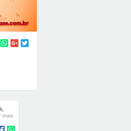
Á.
er mais