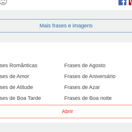
Mais frases e imagens
ses Românticas
Frases de Agosto
ses de Amor
Frases de Aniversário
ses de Atitude
Frases de Azar
ses de Boa Tarde
Frases de Boa noite
ses de Carnaval
Frases de Caráter
Abrir
ses de Desculpa
Frases de Dezembro
ses de Domingo
Frases de Esperança