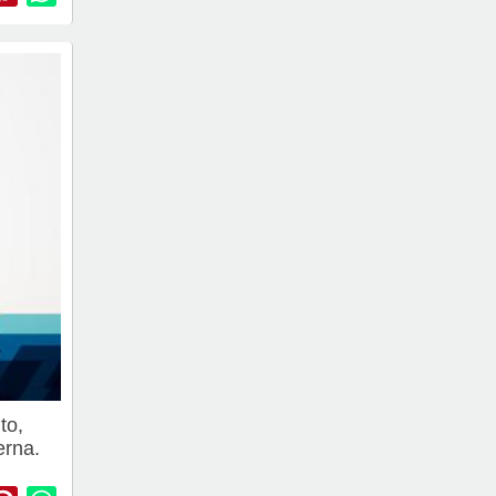
to,
erna.