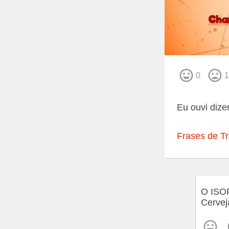
0
1
Eu ouvi dize
Frases de Tr
O ISO
Cervej