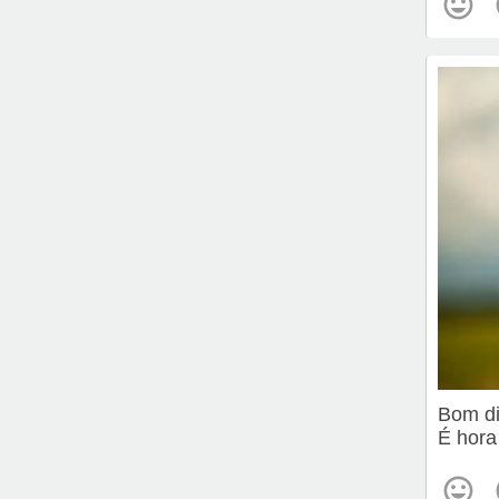
Bom d
É hora