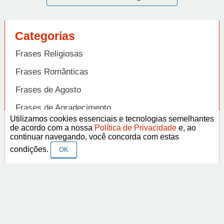
Categorias
Frases Religiosas
Frases Românticas
Frases de Agosto
Frases de Agradecimento
Utilizamos cookies essenciais e tecnologias semelhantes
Frases de Amizade
de acordo com a nossa
Política de Privacidade
e, ao
Abrir
continuar navegando, você concorda com estas
Frases de Amor
condições.
OK
Frases de Aniversário
Frases de Ano Novo
Facebook
Pinterest
YouTube
Frases de Arrependimento
Frases de Atitude
© Copyright 2014-2022
A Frase.