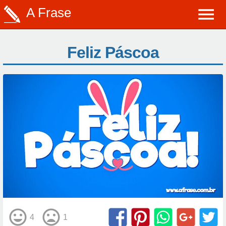
A Frase
Feliz Páscoa
4
1